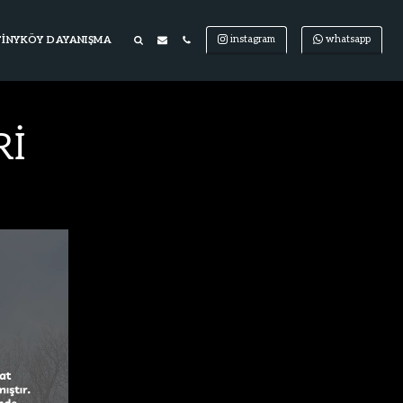
instagram
whatsapp
TINYKÖY DAYANIŞMA
Rİ