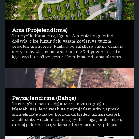
Arsa (Projelendirme)
Türkiye'de Karadeniz, Ege ve Akdeniz bölgelerinde
doğayla iç içe huzur dolu yaşam köyleri ve turizm
projeleri üretiyoruz. Plajlara ve sahillere yakın, ormana
sınır, kolay ulaşım imkanları olan 7/24 güvenlikli, site
içi, sosyal tesisli ve çevre düzenlemeleri tamamlanmış
arazilerin satışını yapmaktayız. Siz komşu adaylarımıza
doğru, kaliteli, sürdürülebilir ve güvenilir hizmet
sunarak taleplerini en iyi koşullarda karşılamayı
hedeflemekteyiz. Tinyköy projeleriyle yemyeşil
doğaya, masmavi plajlara ve müstakil bir yaşama adım
atabilirsiniz.
Peyzajlandırma (Bahçe)
Tinyköy'den satın aldığınız arsanızın toprağını
işlemek, yeşillendirmek ve peyzaj işlemlerini yapmak
sizin elinizde ama bu konuda da bizden uzman destek
alabilirsiniz. Arazinin adım taşı yolları, ağaçlandırılması,
drenaj gider hatları, sulama alt yapılarının yapılması,
bitki ve ağaçların ekiminde doğru seçimler sunmak
adına yardımcı oluyoruz. Uzman ekibimiz ile hızlı ve