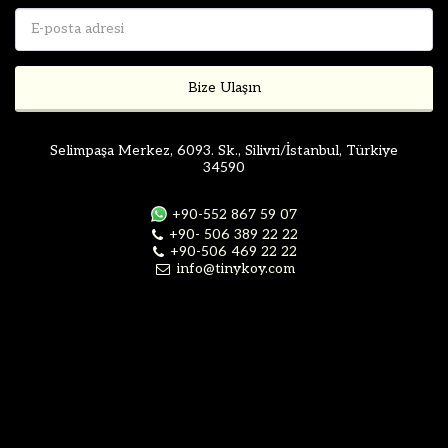
Bize Ulaşın
Selimpaşa Merkez, 6093. Sk., Silivri/İstanbul, Türkiye
34590
+90-552 867 59 07
+90- 506 389 22 22
+90-506 469 22 22
info@tinykoy.com