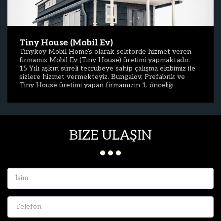
sağlıklı teslimatlar yapıyoruz. Doğa içerisinde tamamen
organik bahçe alanları ve ekin yapılacak alanlar
oluşturuyoruz.
Tiny House (Mobil Ev)
Tinyköy Mobil Home's olarak sektörde hizmet veren
firmamız Mobil Ev (Tiny House) üretimi yapmaktadır.
15 Yılı aşkın süreli tecrübeye sahip çalışma ekibimiz ile
sizlere hizmet vermekteyiz. Bungalov, Prefabrik ve
Tiny House üretimi yapan firmamızın 1. önceliği
sürdürülebilir, kaliteli ve dayanıklı ürünler üretmekle
beraber doğru hizmet anlayışı ile tüketicisine
ulaştırmaktır.
BIZE ULAŞIN