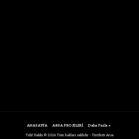
ANASAYFA
ARSA PROJELERİ
Daha Fazla
Telif Hakkı © 2026 Tüm hakları saklıdır -
Tinyköy Arsa